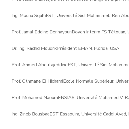
Ing. Mouna Sqalli
FST, Université Sidi Mohammeb Ben Abd
Prof. Jamal Eddine Benhayoun
Doyen Interim FS Tétouan, 
Dr. Ing. Rachid Moudrik
Président EMAN, Florida, USA
Prof. Ahmed Aboutajeddine
FST, Université Sidi Mohamme
Prof. Othmane El Hichami
Ecole Normale Supérieur, Unive
Prof. Mohamed Naoum
ENSIAS, Université Mohamed V, R
Ing. Zineb Bousbaa
EST Essaouira, Université Caddi Ayad,