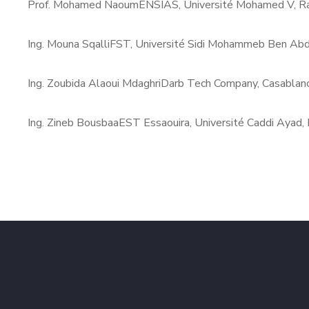
Prof. Mohamed Naoum
ENSIAS, Université Mohamed V, R
Ing. Mouna Sqalli
FST, Université Sidi Mohammeb Ben Abd
Ing. Zoubida Alaoui Mdaghri
Darb Tech Company, Casablan
Ing. Zineb Bousbaa
EST Essaouira, Université Caddi Ayad,