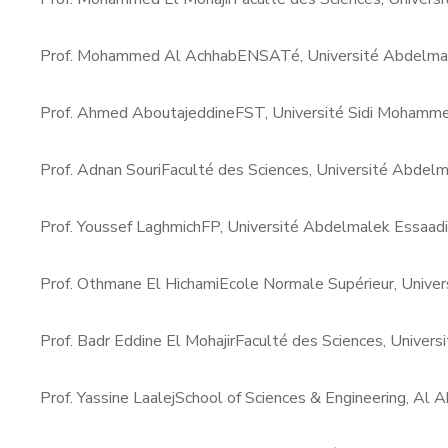
Prof. Mohammed Al Achhab
ENSATé, Université Abdelmal
Prof. Ahmed Aboutajeddine
FST, Université Sidi Mohamme
Prof. Adnan Souri
Faculté des Sciences, Université Abdelm
Prof. Youssef Laghmich
FP, Université Abdelmalek Essaadi
Prof. Othmane El Hichami
Ecole Normale Supérieur, Unive
Prof. Badr Eddine El Mohajir
Faculté des Sciences, Univer
Prof. Yassine Laalej
School of Sciences & Engineering, Al A