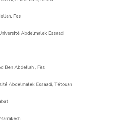
ellah, Fès
Université Abdelmalek Essaadi
d Ben Abdellah , Fès
rsité Abdelmalek Essaadi, Tétouan
abat
 Marrakech