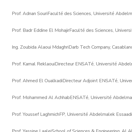
Prof. Adnan Souri
Faculté des Sciences, Université Abdelm
Prof. Badr Eddine El Mohajir
Faculté des Sciences, Univer
Ing. Zoubida Alaoui Mdaghri
Darb Tech Company, Casablan
Prof. Kamal Reklaoui
Directeur ENSATé, Université Abdel
Prof. Ahmed El Oualkadi
Directeur Adjoint ENSATé, Unive
Prof. Mohammed Al Achhab
ENSATé, Université Abdelmal
Prof. Youssef Laghmich
FP, Université Abdelmalek Essaadi
Prof. Yassine Laalej
School of Sciences & Engineering, Al A