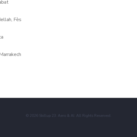
abat
ellah, Fès
ca
 Marrakech
© 2026 Skillup 23: Aero & AI. All Rights Reserved.