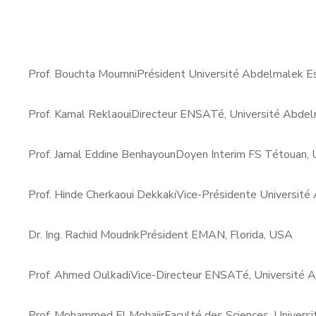
Prof. Bouchta Moumni
Président Université Abdelmalek Es
Prof. Kamal Reklaoui
Directeur ENSATé, Université Abdel
Prof. Jamal Eddine Benhayoun
Doyen Interim FS Tétouan, 
Prof. Hinde Cherkaoui Dekkaki
Vice-Présidente Université
Dr. Ing. Rachid Moudrik
Président EMAN, Florida, USA
Prof. Ahmed Oulkadi
Vice-Directeur ENSATé, Université 
Prof. Mohammed El Mohajir
Faculté des Sciences, Univers