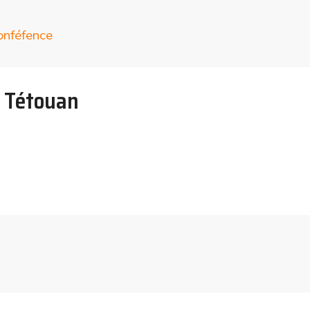
onféfence
e Tétouan