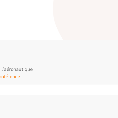
 l’aéronautique
onféfence